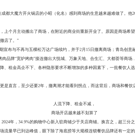
”在成都大魔方开火锅店的小昭（化名）感到商场的生意越来越难做了。他2
，上个月主动搬出了商场，在附近的商业街重新开业了。原因是商场希望
撤店了。”
近期宣布与不再与五棵松万达广场续约，并于2月15日撤离商场；青岛创意
烤肉品牌“宽炉烤肉”接连撤出大悦城、万象天地、合生汇、大都荟等商场
下降、租金高企不下、各种隐形要求不断增加的多种因素下，一批餐饮人
更是直言，至少还要2年，撤离潮才能看到拐点，而这背后，商场和餐饮
人流下降、租金不减，
商场开店越来越不划算了
显示，2024年，34.9%的购物中心新入驻商铺少于关店商铺。换言之，超三
场流量早已到达峰值，眼下除了海底捞等大规模连锁餐饮品牌还有一定的