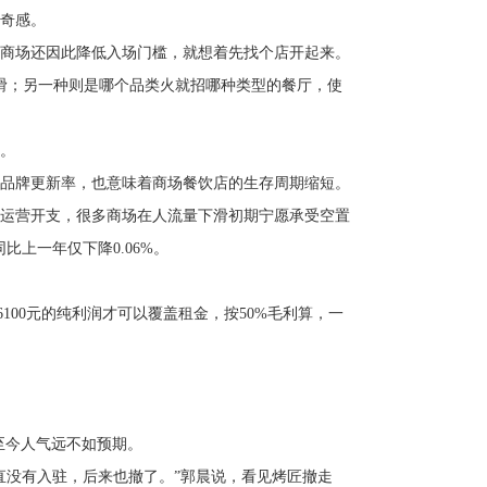
奇感。
商场还因此降低入场门槛，就想着先找个店开起来。
滑；另一种则是哪个品类火就招哪种类型的餐厅，使
。
品牌更新率，也意味着商场餐饮店的生存周期缩短。
运营开支，很多商场在人流量下滑初期宁愿承受空置
比上一年仅下降0.06%。
100元的纯利润才可以覆盖租金，按50%毛利算，一
至今人气远不如预期。
直没有入驻，后来也撤了。”郭晨说，看见烤匠撤走