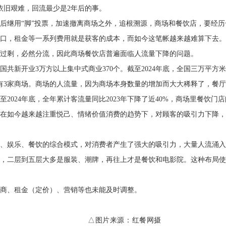
依旧艰难，回流最少是2年后的事。
后继用“脚”投票，加速撤离商场之外，追根溯源，商场和餐饮店，要经
口，租金等一系列费用就是获客的成本，而如今这笔帐越来越难算下去。
过剩，必然分流，因此商场餐饮店普遍面临人流量下降的问题。
国共新开业3万方以上集中式商业370个。截至2024年底，全国三万平方米
有3家商场。商场的人流量，因为商场本身数量的增加而大大稀释了，餐
024年底，全年累计客流量同比2023年下降了近40%，商场里餐饮门店
在如今越来越注重悦己、情绪价值消费的趋势下，对顾客的吸引力下降，
购物、娱乐、餐饮的综合模式，对消费者产生了强大的吸引力，大量人流涌
，二层到五层大多是服装、潮牌，再往上才是餐饮和电影院。这种布局使
商、租金（定价）、营销等也未能及时调整。
△图片来源：红餐网摄