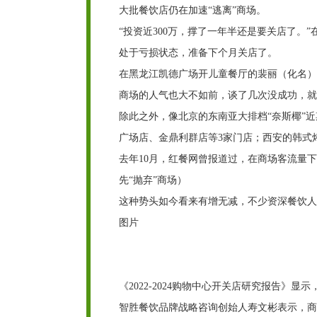
大批餐饮店仍在加速“逃离”商场。
“投资近300万，撑了一年半还是要关店了。
处于亏损状态，准备下个月关店了。
在黑龙江凯德广场开儿童餐厅的裴丽（化名）
商场的人气也大不如前，谈了几次没成功，就
除此之外，像北京的东南亚大排档“奈斯椰”
广场店、金鼎利群店等3家门店；西安的韩式
去年10月，红餐网曾报道过，在商场客流量
先“抛弃”商场）
这种势头如今看来有增无减，不少资深餐饮人
图片
《2022-2024购物中心开关店研究报告》
智胜餐饮品牌战略咨询创始人寿文彬表示，商