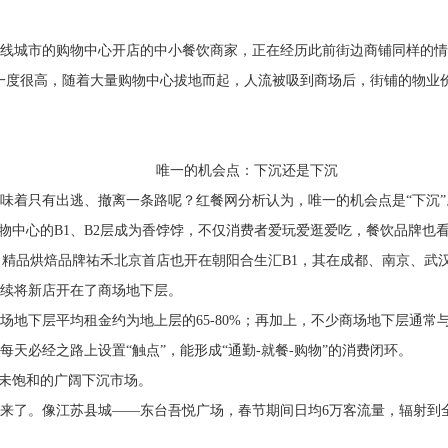
线城市的购物中心开店的中小餐饮商家，正在经历此前街边商铺同样的情
一度很高，随着大量购物中心拔地而起，人流被吸到商场后，街铺的物业
唯一的机会点：下沉还是下沉
味着只有出逃、撤离一条路呢？红餐网分析认为，唯一的机会点是“下沉”
物中心的B1、B2层成为香饽饽，不仅消费者爱玩爱逛爱吃，餐饮品牌也看
；精品烘焙品牌祐禾北京首店也开在朝阳合生汇B1，其在成都、南京、武
续将新店开在了商场地下层。
场地下层平均租金约为地上层的65-80%；再加上，不少商场地下层通
天必经之路上设置“触点”，能形成“通勤-就餐-购物”的消费闭环。
尚未饱和的广阔下沉市场。
来了。像江苏县城——东台吾悦广场，春节期间日均6万客流量，辐射到全