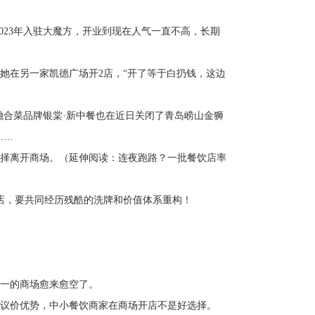
023年入驻大魔方，开业到现在人气一直不高，长期
她在另一家凯德广场开2店，“开了等于白扔钱，这边
融合菜品牌银棠·新中餐也在近日关闭了青岛崂山金狮
……
选择离开商场。（延伸阅读：连夜跑路？一批餐饮店率
店，要共同经历残酷的洗牌和价值体系重构！
分之一的商场愈来愈空了。
议价优势，中小餐饮商家在商场开店不是好选择。