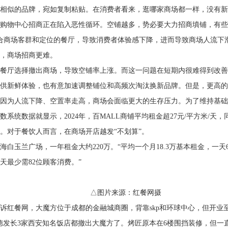
相似的品牌，宛如复制粘贴。在消费者看来，逛哪家商场都一样，没有新
购物中心招商正在陷入恶性循环。空铺越多，势必要大力招商填铺，有些
合商场客群和定位的餐厅，导致消费者体验感下降，进而导致商场人流下
，商场招商更难。
餐厅选择撤出商场，导致空铺率上涨。而这一问题在短期内很难得到改善
供新鲜体验，也有意加速调整铺位和高频次淘汰换新品牌。但是，更高的
因为人流下降、空置率走高，商场会面临更大的生存压力。为了维持基础
统数据就显示，2024年，百MALL商铺平均租金超27元/平方米/天，同
。对于餐饮人而言，在商场开店越发“不划算”。
白玉兰广场，一年租金大约220万。“平均一个月18.3万基本租金，一天6
每天最少需82位顾客消费。”
△图片来源：红餐网摄
诉红餐网，大魔方位于成都的金融城商圈，背靠skp和环球中心，但开业
德发长3家西安知名饭店都撤出大魔方了。烤匠原本在6楼围挡装修，但一