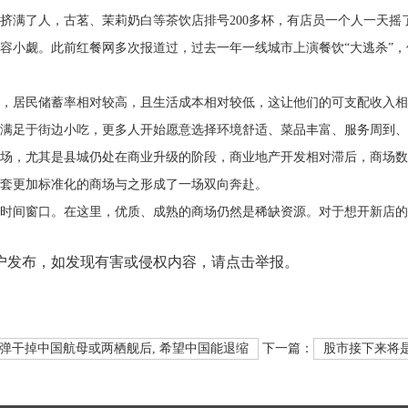
满了人，古茗、茉莉奶白等茶饮店排号200多杯，有店员一个人一天摇了
容小觑。此前红餐网多次报道过，过去一年一线城市上演餐饮“大逃杀”
，居民储蓄率相对较高，且生活成本相对较低，这让他们的可支配收入相
满足于街边小吃，更多人开始愿意选择环境舒适、菜品丰富、服务周到、
场，尤其是县城仍处在商业升级的阶段，商业地产开发相对滞后，商场数
套更加标准化的商场与之形成了一场双向奔赴。
时间窗口。在这里，优质、成熟的商场仍然是稀缺资源。对于想开新店的
户发布，如发现有害或侵权内容，请点击举报。
导弹干掉中国航母或两栖舰后, 希望中国能退缩
下一篇：
股市接下来将是