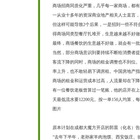
商场招商同质化严重，几乎每一家商场，都有
一从业十多年的资深商业地产相关人士直言，
但这样可能导致2个后果，一是招到一些不符
得商场同类型餐厅扎堆开，生意越来越不好做
最终，商场餐饮的生意越不好做，就会有一批
当然，部分商场意识到要持续不断给消费者提
客流下降的同时，商场的租金调整也不到位。
率上升，也不敢轻易下调房租。中国房地产指数系
商场的租金和运营成本过高，人流量却在下降
有一位餐饮老板曾算过一笔账，他的店开在上海
天最低流水要12200元。按一单150人均算，
图片
原本计划在成都大魔方开店的郭晨（化名）告
“去年下半年，老孙家羊肉泡馍、西安饭庄、