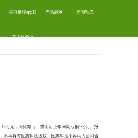
皇冠足球app官
产品展示
新闻动态
方下载介绍
亏
8249.15万元，同比减亏，重组后上年同期亏损1亿元。报
交割，不再持有医惠科技股权，医惠科技不再纳入公司合