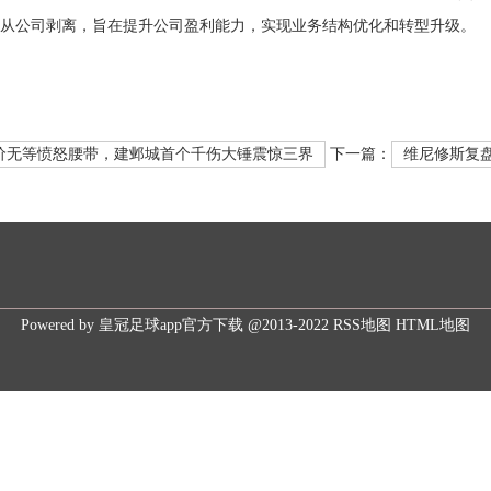
从公司剥离，旨在提升公司盈利能力，实现业务结构优化和转型升级。
报价无等愤怒腰带，建邺城首个千伤大锤震惊三界
下一篇：
维尼修斯复盘
Powered by
皇冠足球app官方下载
@2013-2022
RSS地图
HTML地图